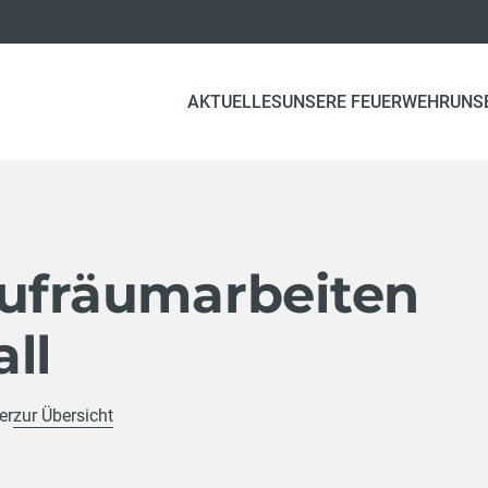
AKTUELLES
UNSERE FEUERWEHR
UNS
Aufräumarbeiten
ll
er
zur Übersicht