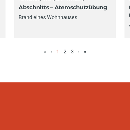
Abschnitts – Atemschutzübung
Brand eines Wohnhauses
«
‹
1
2
3
›
»
(aktuell)